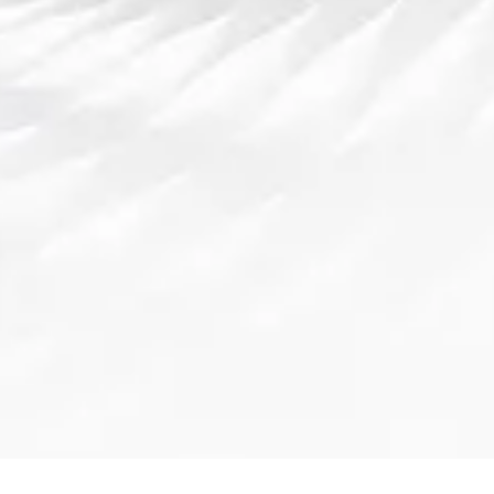
鼎信体育引领行业发展打造专业化赛事服务
新标杆助力全民健身热潮
2026-07-24 18:49:27
足球防守技巧解析拦截与抢断的区别及实战
应用全面介绍与关键要点
2026-07-23 18:49:32
足球战术犯规界定标准与裁判判罚尺度分析
及比赛公平性影响研究