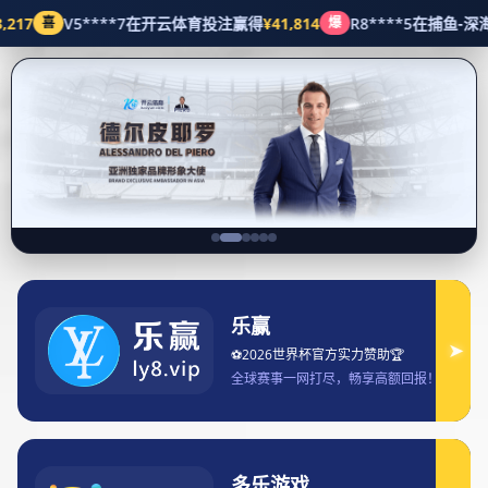
经典案例
首页
经典案例