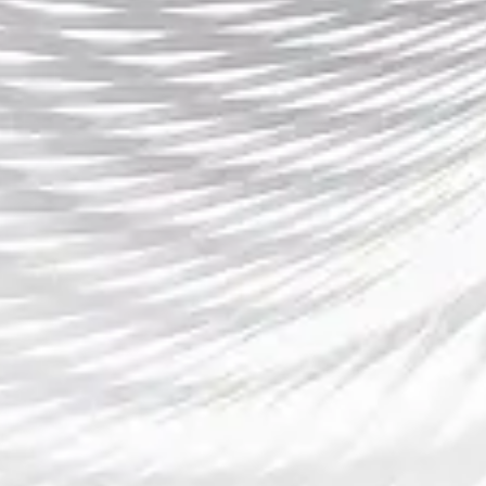
导航
了解球速体育
经典案例
体育资讯
体育服务
接洽球速体育官方
热点新闻