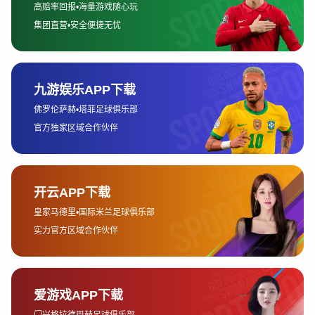
集锦与赛事解说，丰富了内容层次。对于热衷足球的观众来
说，这不仅仅是观看比赛，更是一种全方位的赛事体验。
球速体育平台登录入口
2、画质清晰与播放流畅
对于体育赛事直播而言，画质和流畅度几乎是决定观赛体验
的关键。欧洲国家杯的比赛节奏快，球员的细微动作和战术
配合常常发生在瞬息之间。如果直播画面模糊、延迟或卡
顿，观众就难以真正感受到比赛的激烈与精彩。
高质量的赛事直播平台通常会提供多档清晰度选择，从标
清、高清到超高清4K，满足不同网络环境和终端设备的需
求。尤其是支持4K和HDR技术的平台，可以呈现更加逼真
的色彩和细节，让球迷有如临现场的沉浸感。
与此同时，平台的稳定性同样重要。顶级赛事往往吸引海量
观众同时涌入，平台如果技术支撑不足，就可能导致崩溃或