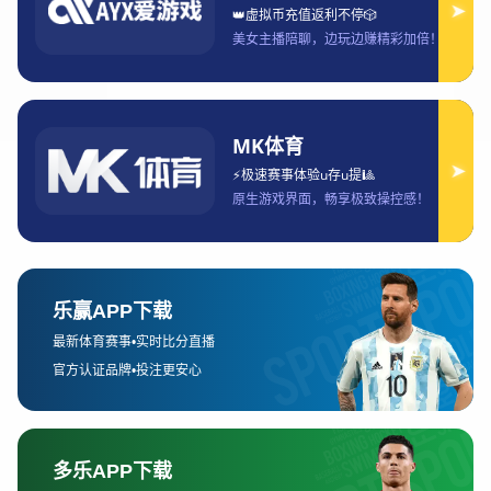
球队实力解析
在分析哥伦比亚相关赛事推荐时，首先需要关注整体球队实
力结构。以entity["sports_team","哥伦比亚国家足球
队","Colombia national football team"]为例，其球员构成通
常兼具南美技术型与对抗型双重特点，在面对欧洲杯级别强
队时，身体对抗与节奏适应能力将成为关键变量。
从阵容层面来看，哥伦比亚历来依赖中前场个人能力突出的
球员，通过快速推进与边路突破制造威胁。然而在欧洲杯语
境下，对手整体战术纪律性更强，这使得哥伦比亚在控球稳
定性方面容易出现波动，从而影响比赛结果的可预测性。
此外，球队替补深度也是胜负判断的重要参考指标。在高强
度赛事中，主力体能下降后的替补质量往往决定比赛后半段
走势，因此在进行胜负预测时，需要综合考虑阵容轮换能力
与持续作战能力，而不仅仅依赖明星球员表现。
战术风格分析