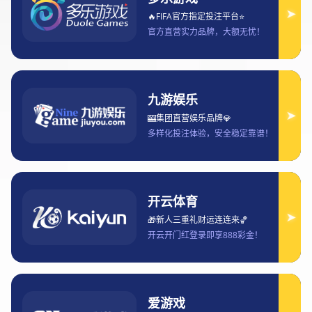
哥伦比亚欧洲杯足球推荐为中心的赛事分析胜
负预测投注技巧指南
2026-07-04 15:09:39
本文围绕“哥伦比亚欧洲杯足球推荐为中心的赛事分析胜负
预测投注技巧指南”展开系统性解析，从球队实力、战术风
格、数据模型以及投注技巧四个维度进行深入拆解，旨在为
读者提供一个相对完整的赛事观察与判断框架。文章首先对
哥伦比亚在跨洲赛事语境中的竞技特点进行概述，再结合欧
洲杯整体竞争环境，分析其潜在对抗逻辑与胜负影响因素。
随后从技术与策略层面对比赛走势进行拆分，强调数据与经
验结合的重要性。最后通过投注技巧与风险控制方法，帮助
读者建立更理性的判断体系，从而在复杂赛事情境中提升分
析能力与决策质量。