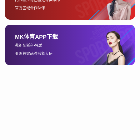
在胜负预测与投注技巧分析中，数据模型的作用尤为关键。
通过历史比赛数据，可以提取出球队在不同对手类型下的表
现规律，例如面对高控球率球队时的防守效率，以及面对反
击型球队时的进攻转化率。
进阶分析中，还需要结合预期进球（xG）等现代数据指标，
对比赛真实表现进行还原。这类指标能够在一定程度上剔除
偶然性因素，使预测结果更加接近真实竞技水平，而不仅仅
依赖比分结果。
此外，赔率变化趋势也是重要参考维度。市场赔率往往反映
外部资金流向与信息预期，通过观察赔率波动，可以辅助判
断比赛热度与潜在冷门概率，从而优化预测模型的稳定性与
准确性。
投注技巧策略
在具体投注技巧层面，首先需要强调的是资金管理原则。无