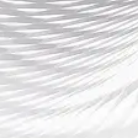
杂赛事环境中形成相对稳定的判断体系，从而提升整体决策
质量与长期参考价值。
导航
了解球速体育
经典案例
体育资讯