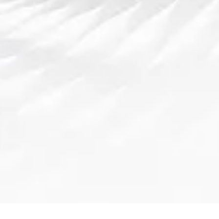
体育服务
接洽球速体育官方
热点新闻
鼎信体育引领行业发展打造专业化赛事服务
新标杆助力全民健身热潮
2026-07-24 18:49:27
足球防守技巧解析拦截与抢断的区别及实战