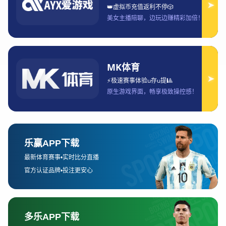
位平台，为广大体育爱好者提供更加专业、便捷和多元化的
服务。本文将从平台定位与战略规划、内容生态建设、技术
驱动与数据应用以及用户互动与社区运营四个方面，对体球
体育打造全方位赛事资讯与互动社区平台的发展蓝图进行深
度解析。通过系统化的分析，可以清晰地看到该平台在信息
整合、用户粘性、技术创新和社区价值方面的战略布局，为
未来体育产业数字化升级提供了可借鉴的模式和发展思路。
1、平台定位与战略规划
体球体育在战略定位上坚持以用户为核心，目标是打造覆盖
全球主要赛事的资讯平台。通过明确的市场定位，平台能够
针对不同层次的用户提供个性化服务，从业余爱好者到专业
体育分析师都能在平台中找到所需内容。
平台的战略规划不仅仅局限于赛事信息的传播，还包括品牌
建设和商业模式探索。通过整合赛事数据、新闻报道和深度
分析，体球体育能够形成独特的内容竞争力，同时吸引广告
商、合作伙伴及付费用户的关注，为平台的持续发展奠定基