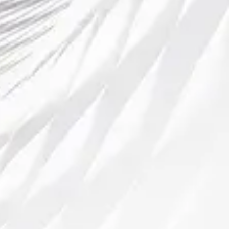
战
硝
烟
再
起
多
队
死
磕
为
生
存
展
开
终