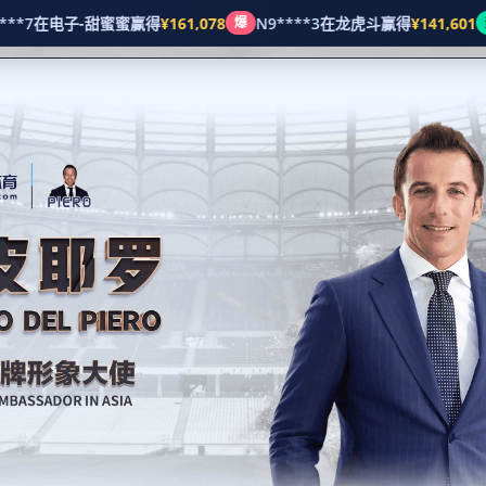
devilish@yahoo.com
经典案例
体育资讯
体育服务
接洽球速体育官
经典案例
首页
经典案例