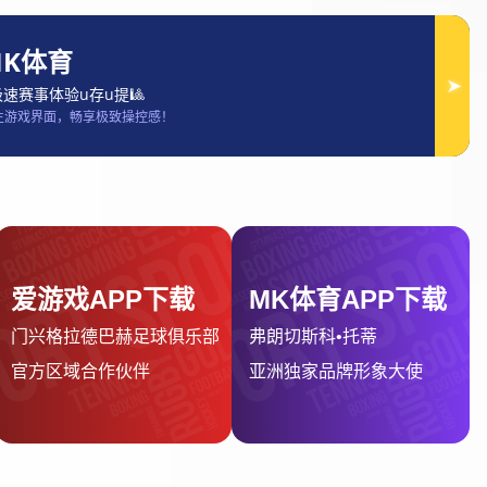
了解球速体育
经典案例
体育资讯
体育服务
接洽球速体育官方
热点新闻
鼎信体育引领行业发展打
造专业化赛事服务新标杆
助力全民健身热潮