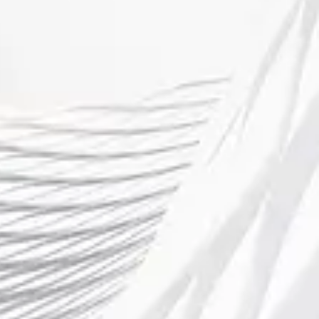
析
与
获
取
攻
略
2026-
07-
18
20:26:58
中
超
保
级
大