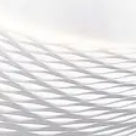
文化娱乐融合还体现在内容创新上。华体会体育通过原创体
育节目、明星专访和趣味互动内容，吸引更多非专业用户参
与体育活动，扩大受众群体。这种创新生态不仅提升了平台
的用户体验，也推动了体育文化的传播和发展，形成可持续
发展的产业链。
总结：
华体会体育通过技术赋能、线上线下融合、多元数据驱动和
文化娱乐融合四大核心策略，成功引领了数字体育新时代。
平台不仅提升了用户的运动体验和参与感，还为体育产业注
入了新的活力和创新动力。
在未来，随着技术不断进步和用户需求多样化，华体会体育
将继续优化多元化互动体验平台，推动数字体育的持续创新
发展，为广大用户打造更加智能、便捷、丰富的体育生活，
同时助力整个体育产业的高质量发展和全球化布局。
---