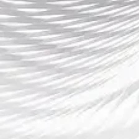
如果你愿意，我可以帮你再优化一下文字，使全文严格控制
在**3000字左右**，并且每段字数更均衡，阅读起来更流
畅。
你希望我帮你做这个优化吗？