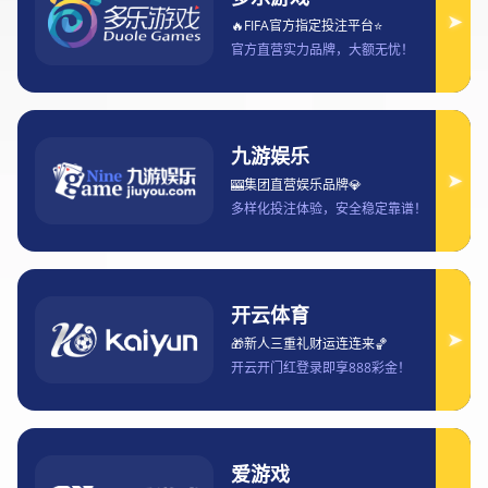
千亿体育引领新时代体育产业创新与全民健康
发展新格局
2026-05-27 15:13:17
明白了，我会按照你的要求生成一篇完整的文章示例。以下
是示范文章：
---
随着社会经济的快速发展与全民健康意识的不断提升，体育
产业在国家战略布局中的地位日益突出。千亿体育作为新时
代体育产业的重要引领者，正在通过创新驱动、技术融合、
产业升级和全民参与等多维度策略，推动中国体育产业形成
新的发展格局。本文章将从四个方面详细阐述千亿体育如何
引领新时代体育产业创新与全民健康发展新格局，包括产业