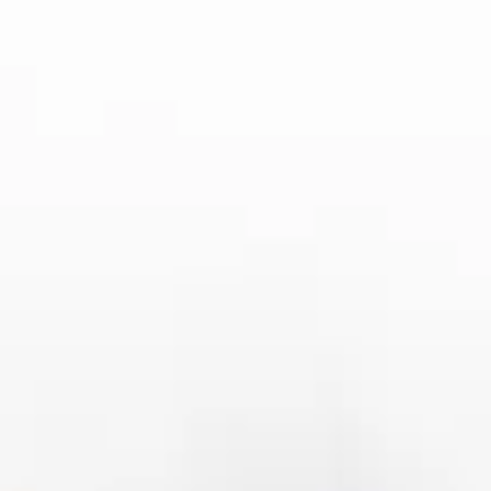
析，既保障了运动安全，又提升了训练效果，为全民健康提
供了科学指导。
3、体育服务体系优化
千亿体育通过优化体育服务体系，提高了行业整体服务水平
和公众参与度。完善的服务体系包括场馆建设、赛事组织、
运动培训和健康管理等各个环节，形成了覆盖全民的全方位
服务网络。
在赛事组织方面，千亿体育注重赛事品牌化和国际化，推动
国内外赛事交流与合作。通过高水平赛事的举办，不仅提升
了城市知名度，也激发了公众参与体育的热情，形成良性循
环。
在运动培训和健康管理方面，千亿体育建立了科学的培训标
准和健康评估体系。通过专业教练团队和个性化指导，公众
能够获得更加专业和安全的运动体验。这不仅满足了不同群
体的运动需求，也促进了体育产业的专业化发展。