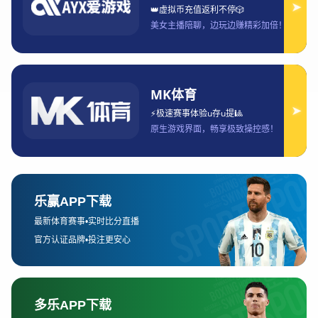
创新模式的构建、科技与数字化的深度融合、体育服务体系
的优化升级以及全民健康促进机制的完善。通过深入分析，
我们可以看到千亿体育不仅在推动产业经济增长方面发挥着
核心作用，更在提升国民健康水平、促进社会全面发展的过
程中发挥着独特价值。文章将通过详尽的阐述展示千亿体育
在新时代背景下的战略布局和实践成效，从而勾勒出一个充
满活力和创新的体育发展新生态。