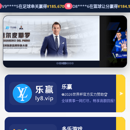
体育资讯
首页
体育资讯