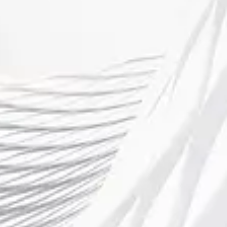
析
与
获
取
攻
略
2026-
07-
18
20:26:58
中
超
保
级
大