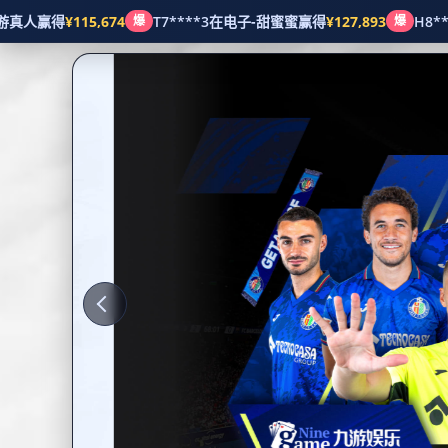
淮北市典放峡谷408号
Tel: 13594780428
了解球速体育