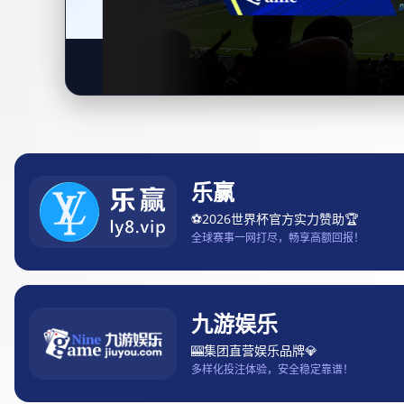
新火体育引领全民健身热潮打造
2026-05-13 07:35:06
明白了，我将严格按照你的要求来撰写这篇文章。下
的格式和结构要求。
---
文章摘要：新火体育以创新科技和智慧管理为驱动