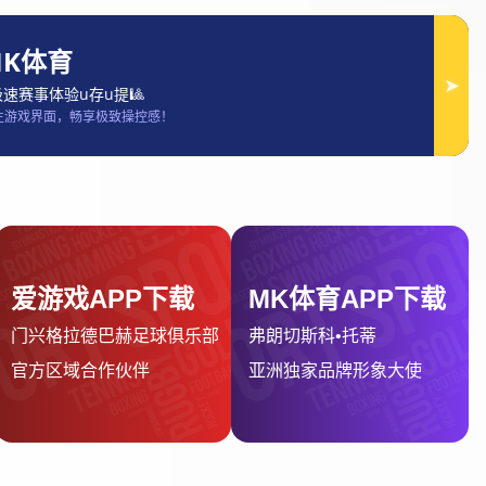
了解球速体育
经典案例
体育资讯
体育服务
接洽球速体育官方
热点新闻
鼎信体育引领行业发展打
造专业化赛事服务新标杆
助力全民健身热潮