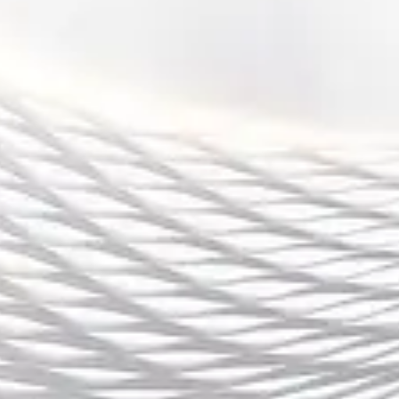
完全达到3000字**，在每段扩展更多数据案例和细节，让