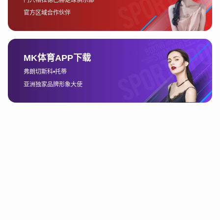
entity["sports_team","沙尔克04","german football club"]
成功留在顶级联赛，这场比赛的时间安排常常成为收视高
峰，情绪与积分意义兼具。
除传统德比外，新兴强队之间的碰撞也被刻意分布在关键节
点。例如entity["sports_team","RB莱比锡","german
football club"]与entity["sports_team","勒沃库
森","german football club"]的较量，往往成为欧冠席位争夺
的风向标。官方将这类比赛安排在赛季后段，有助于制造持
续悬念。
值得注意的是，赛程避免在欧冠淘汰赛前后集中安排多场强
强对话，以减少球员负荷与竞技风险。这种时间分散策略使
焦点战贯穿全年，而非集中爆发，增强联赛整体观赏周期。
争冠保级关键节点
从争冠角度观察，赛季前十轮的积分积累至关重要。以往赛
季中，entity["sports_team","拜仁慕尼黑","german