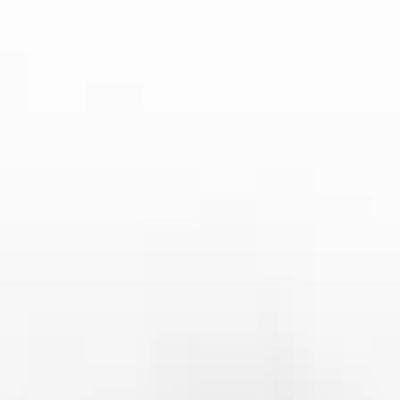
football club"]往往凭借稳定开局建立领先优势，而其他挑
战者若想打破格局，必须在初期避免掉队。官方赛程在这一
阶段为强队安排一定强度考验，形成早期压力测试。
进入冬歇期前的密集赛程，是拉开差距的关键区间。寒冷天
气、伤病频发与欧战压力叠加，使球队阵容深度成为决定因
素。赛程表显示，多场强强对话集中在这一阶段，直接影响
半程排名。
保级战线同样受赛程左右。赛季末三至五轮常常出现中下游
球队之间的直接对话，积分价值极高。官方在编排时刻意让
部分保级对手在最后阶段相遇，确保悬念延续至收官。
此外，最后一轮统一开球时间的传统，强化了竞争公平性与
戏剧张力。争冠与保级可能在同一时刻尘埃落定，这种赛程
安排使德甲收官战成为年度足球盛宴。