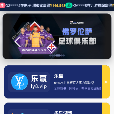
体育资讯
首页
体育资讯