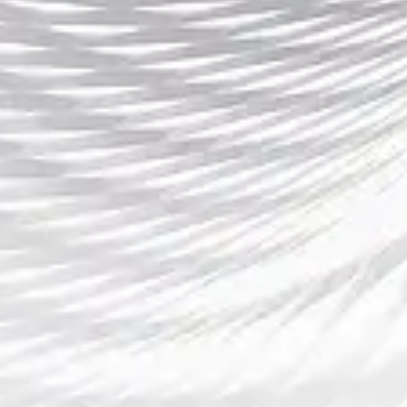
作用于联赛后半程的战略选择。球队在不同阶段可能根据赛
程强度调整重心，体现出时间表背后的战术博弈。
球速体育
总结：
综观德甲新赛季官方赛程安排，可以发现时间表不仅仅是简
单的比赛排列，更是竞技、公平、市场与情绪管理的综合体
现。从整体结构到焦点大战，从争冠与保级节点到欧战联动
布局，每一处细节都暗含战略考量。通过对赛程的全面解
读，我们能够更准确地把握赛季走势与关键时刻。
当比赛逐轮展开，时间节点将不断验证赛程设计的逻辑与价
值。无论是传统豪门的强势延续，还是新势力的冲击崛起，
赛程都是推动故事发展的主线。聚焦官方安排，洞察关键对
决时间表，才能真正读懂新赛季德甲的全部精彩与悬念。