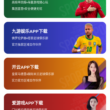
士气与信心。
此外，比赛时间多安排在周五晚、周六下午与周日黄金时
段，这既兼顾电视转播需求，也提升全球观众覆盖率。赛程
不仅是一份时间表，更是一种市场与竞技之间的平衡艺术。
焦点对决时间分布
德甲赛季中最受关注的无疑是传统豪门之间的直接碰撞。被
誉为“国家德比”的entity["sports_event","Der
Klassiker","bayern vs dortmund"]，即
entity["sports_team","拜仁慕尼黑","german football
club"]对阵entity["sports_team","多特蒙德","german
football club"]的较量，通常被安排在赛季中段或冲刺阶
段，这样的时间布局往往直接影响争冠走势。
鲁尔区德比——
entity["sports_event","Revierderby","dortmund vs
schalke"]，在升降级形势变化中也极具情绪张力。若