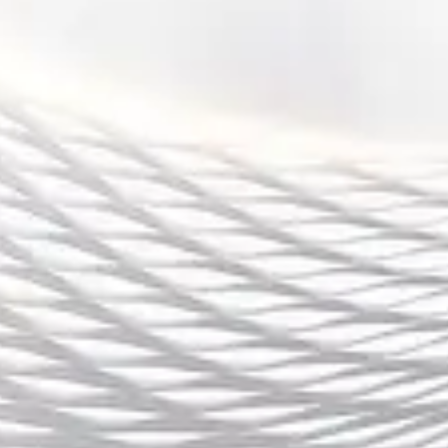
欧战联动赛程影响
德甲球队在欧冠与欧联赛场的表现，直接影响国内联赛走
势。像entity["sports_team","多特蒙德","german football
club"]、entity["sports_team","RB莱比锡","german
football club"]等常年参与欧战的球队，其赛程密集度更
高。官方通过错峰安排联赛比赛时间，尽量减少体能消耗冲
突。
欧战淘汰赛阶段通常与联赛关键期重叠，因此赛程安排避免
连续远征客场。这样的细节体现出联盟对竞技公平的重视，
也让德甲整体竞争力得以保持。
在电视转播与商业运营层面，欧战与德甲的时间错位还能扩
大收视群体。周中欧战提升关注度，周末联赛延续热度，形
成完整传播链条。赛程因此成为商业策略的一部分。
同时，欧战成绩对下赛季欧战席位分配产生影响，这又反向