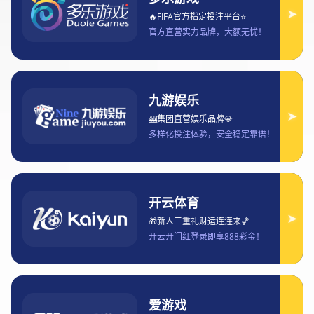
聚焦德甲官方赛程安排全面解析新赛季看点与
焦点对决时间表解读
2026-03-01 18:32:02
新赛季德甲联赛官方赛程的公布，标志着德国足球又一轮激
烈角逐的正式开启。围绕赛程安排，我们不仅可以清晰洞察
各支球队在不同阶段所面临的挑战与机遇，还能从时间节
点、焦点对决分布、强强对话节奏以及冬歇期前后的战略布
局中，解读整个赛季的走势脉络。本文将以德甲官方赛程为
核心，从整体赛程结构、焦点大战时间分布、争冠与保级关
键阶段安排，以及欧战与国内赛程联动四个方面展开全面分
析，深入解析新赛季看点所在与时间表背后的竞技逻辑。通
过对赛程的系统梳理，我们不仅能更理性地预判冠军走向与
黑马潜力，也能提前锁定值得关注的重磅对决，为整个赛季
的观赛体验建立清晰的时间坐标与战略认知。